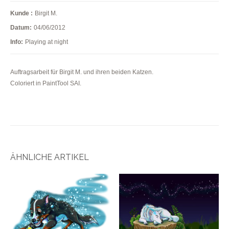
Kunde :
Birgit M.
Datum:
04/06/2012
Info:
Playing at night
Auftragsarbeit für Birgit M. und ihren beiden Katzen.
Coloriert in PaintTool SAI.
ÄHNLICHE ARTIKEL