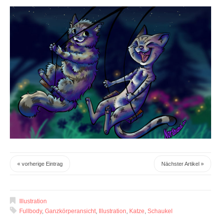
« vorherige Eintrag
Nächster Artikel »
Illustration
Fullbody
,
Ganzkörperansicht
,
Illustration
,
Katze
,
Schaukel