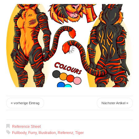
« vorherige Eintrag
Nächster Artikel »
Reference Sheet
Fullbody
,
Furry
,
Illustration
,
Referenz
,
Tiger