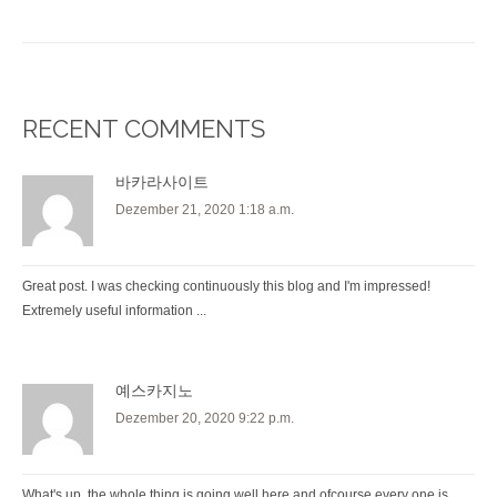
RECENT COMMENTS
바카라사이트
Dezember 21, 2020 1:18 a.m.
Great post. I was checking continuously this blog and I'm impressed!
Extremely useful information ...
예스카지노
Dezember 20, 2020 9:22 p.m.
What's up, the whole thing is going well here and ofcourse every one is